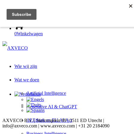
Log in to academy
Register with academy
0
Winkelwagen
Wie wij zijn
Wat we doen
Artificial Intelligence
Generative AI & ChatGPT
AI Ethiek en EU AI Act
AXVECO B.V. | Stationsplein 89 | 3511 ED Utrecht |
info@axveco.com | www.axveco.com | +31 20 2184090
Business Intelligence