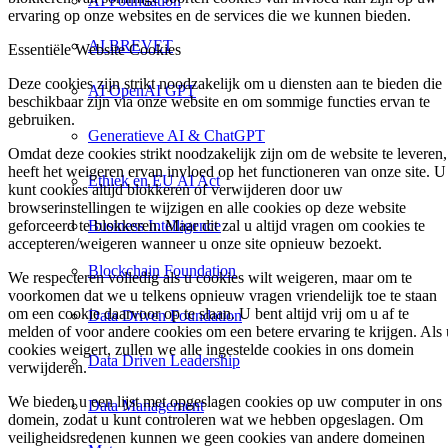
AI Foundation
ervaring op onze websites en de services die we kunnen bieden.
AI BREVET
Essentiële Website Cookies
Deze cookies zijn strikt noodzakelijk om u diensten aan te bieden die
AI OpenAI GPT
beschikbaar zijn via onze website en om sommige functies ervan te
gebruiken.
Generatieve AI & ChatGPT
Omdat deze cookies strikt noodzakelijk zijn om de website te leveren,
heeft het weigeren ervan invloed op het functioneren van onze site. U
Ethiek en EU AI Act
kunt cookies altijd blokkeren of verwijderen door uw
browserinstellingen te wijzigen en alle cookies op deze website
Business Intelligence
geforceerd te blokkeren. Maar dit zal u altijd vragen om cookies te
accepteren/weigeren wanneer u onze site opnieuw bezoekt.
Blockchain Foundation
We respecteren volledig als u cookies wilt weigeren, maar om te
voorkomen dat we u telkens opnieuw vragen vriendelijk toe te staan
om een cookie daarvoor op te slaan. U bent altijd vrij om u af te
Data Driven Foundation
melden of voor andere cookies om een betere ervaring te krijgen. Als 
cookies weigert, zullen we alle ingestelde cookies in ons domein
Data Driven Leadership
verwijderen.
We bieden u een lijst met opgeslagen cookies op uw computer in ons
Data Management
domein, zodat u kunt controleren wat we hebben opgeslagen. Om
veiligheidsredenen kunnen we geen cookies van andere domeinen