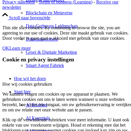
Privacy statement
-
Terms of business (Learning)
-
Receive our
newsletter
Blockchain en Metaverse
Scroll naar bovenzijde
Data Gedreven Leiderschap
This site uses cookies. By continuing to browse the site, you are
agreeing to our use of cookies. Deze site maakt gebruik van cookies.
Door verder te gaan gaat u akkoord met gebruik van onze cookies.
Datamanagement
OK
Learn more
Groei & Digitale Marketing
Cookie en privacy instellingen
Smart Agent Fabriek
Hoe wij het doen
Hoe wij cookies gebruiken
Start hier
We kunnen vragen om cookies op uw apparaat te plaatsen. We
gebruiken cookies om ons te laten weten wanneer u onze websites
bezoekt, hoe u met ons omgaat, om uw gebruikerservaring te verrijke
AI Enabled
en om uw relatie met onze website aan te passen.
AI Essentials
Klik op de verschillende rubrieken voor meer informatie. U kunt ook
enkele van uw voorkeuren wijzigen. Houd er rekening mee dat het
blokkeren van sommige soorten cookies van invloed kan zijn op uw