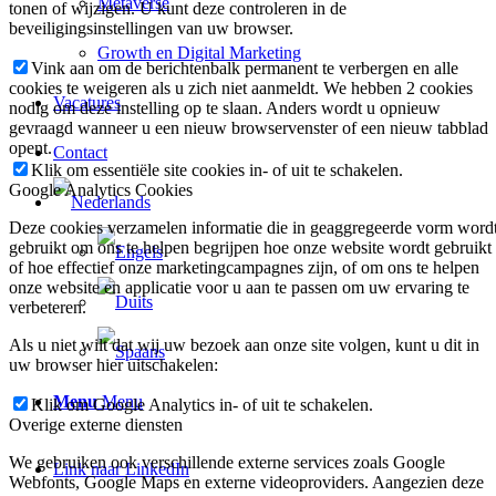
Metaverse
tonen of wijzigen. U kunt deze controleren in de
beveiligingsinstellingen van uw browser.
Growth en Digital Marketing
Vink aan om de berichtenbalk permanent te verbergen en alle
cookies te weigeren als u zich niet aanmeldt. We hebben 2 cookies
Vacatures
nodig om deze instelling op te slaan. Anders wordt u opnieuw
gevraagd wanneer u een nieuw browservenster of een nieuw tabblad
opent.
Contact
Klik om essentiële site cookies in- of uit te schakelen.
Google Analytics Cookies
Deze cookies verzamelen informatie die in geaggregeerde vorm word
gebruikt om ons te helpen begrijpen hoe onze website wordt gebruikt
of hoe effectief onze marketingcampagnes zijn, of om ons te helpen
onze website en applicatie voor u aan te passen om uw ervaring te
verbeteren.
Als u niet wilt dat wij uw bezoek aan onze site volgen, kunt u dit in
uw browser hier uitschakelen:
Menu
Menu
Klik om Google Analytics in- of uit te schakelen.
Overige externe diensten
We gebruiken ook verschillende externe services zoals Google
Link naar LinkedIn
Webfonts, Google Maps en externe videoproviders. Aangezien deze