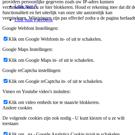
providers persoonlijke gegevens zoals uw IP-adres kunnen
Link naar X
verzamelen, kunt u ze hier blokkeren. Houd er rekening mee dat dit d
functionaliteit en het uiterlijk van onze site aanzienlijk kan
verminderen. Wijzigingen zijn pas effectief zodra u de pagina herlaadt
Link naar Facebook
Google Webfont Instellingen:
Klik om Google Webfonts in- of uit te schakelen.
Google Maps Instellingen:
Klik om Google Maps in- of uit te schakelen.
Google reCaptcha instellingen:
Klik om Google reCaptcha in- of uit te schakelen.
Vimeo en Youtube video's insluiten:
Klik om video embeds toe te staan/te blokkeren.
Andere cookies
De volgende cookies zijn ook nodig - U kunt kiezen of u ze wilt
toestaan:
Klik om _ga - Google Analytics Cookie in/uit te schakelen.