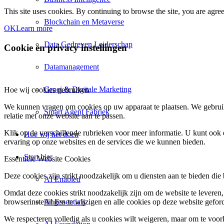
This site uses cookies. By continuing to browse the site, you are agr
Blockchain en Metaverse
OK
Learn more
Data Gedreven Leiderschap
Cookie en privacy instellingen
Datamanagement
Groei & Digitale Marketing
Hoe wij cookies gebruiken
We kunnen vragen om cookies op uw apparaat te plaatsen. We gebruik
Smart Agent Fabriek
relatie met onze website aan te passen.
Klik op de verschillende rubrieken voor meer informatie. U kunt oo
Hoe wij het doen
ervaring op onze websites en de services die we kunnen bieden.
Start hier
Essentiële Website Cookies
Deze cookies zijn strikt noodzakelijk om u diensten aan te bieden die
AI Enabled
Omdat deze cookies strikt noodzakelijk zijn om de website te leveren,
AI Essentials
browserinstellingen te wijzigen en alle cookies op deze website gefor
We respecteren volledig als u cookies wilt weigeren, maar om te voork