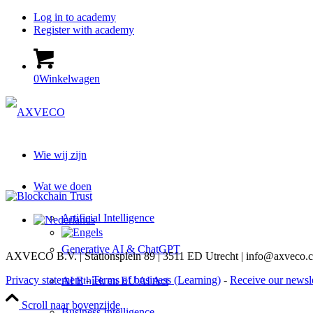
Log in to academy
Register with academy
0
Winkelwagen
Wie wij zijn
Wat we doen
Artificial Intelligence
Generative AI & ChatGPT
AXVECO B.V. | Stationsplein 89 | 3511 ED Utrecht | info@axveco
Privacy statement
-
Terms of business (Learning)
-
Receive our newsle
AI Ethiek en EU AI Act
Scroll naar bovenzijde
Business Intelligence