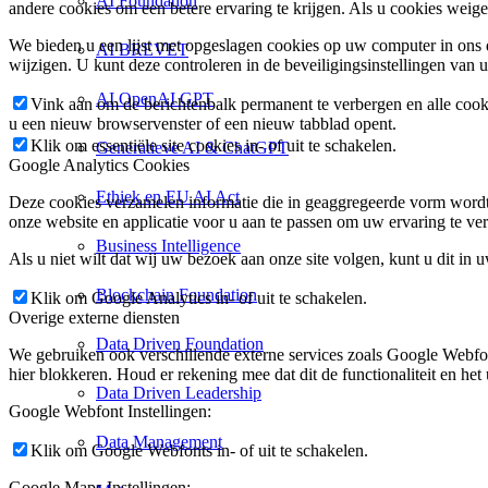
AI Foundation
andere cookies om een betere ervaring te krijgen. Als u cookies weige
We bieden u een lijst met opgeslagen cookies op uw computer in on
AI BREVET
wijzigen. U kunt deze controleren in de beveiligingsinstellingen van 
AI OpenAI GPT
Vink aan om de berichtenbalk permanent te verbergen en alle cook
u een nieuw browservenster of een nieuw tabblad opent.
Klik om essentiële site cookies in- of uit te schakelen.
Generatieve AI & ChatGPT
Google Analytics Cookies
Ethiek en EU AI Act
Deze cookies verzamelen informatie die in geaggregeerde vorm wordt 
onze website en applicatie voor u aan te passen om uw ervaring te ver
Business Intelligence
Als u niet wilt dat wij uw bezoek aan onze site volgen, kunt u dit in 
Blockchain Foundation
Klik om Google Analytics in- of uit te schakelen.
Overige externe diensten
Data Driven Foundation
We gebruiken ook verschillende externe services zoals Google Webfo
hier blokkeren. Houd er rekening mee dat dit de functionaliteit en het 
Data Driven Leadership
Google Webfont Instellingen:
Data Management
Klik om Google Webfonts in- of uit te schakelen.
Google Maps Instellingen: