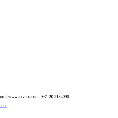
.com | www.axveco.com | +31 20 2184090
tter