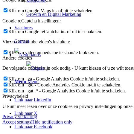
Metaverse
Klik om Google Maps in- of uit te schakelen.
Growth en Digital Marketing
Google reCaptcha instellingen:
Vacatures
Klik om Google reCaptcha in- of uit te schakelen.
Contact
Vimeo en Youtube video's insluiten:
Klik om video embeds toe te staan/te blokkeren.
Andere cookies
De volgende cookies zijn ook nodig - U kunt kiezen of u ze wilt toest
Klik om _ga - Google Analytics Cookie in/uit te schakelen.
Menu
Menu
Klik om _gid - Google Analytics Cookie in/uit te schakelen.
Klik om _gat_* - Google Analytics Cookie in/uit te schakelen.
Privacybeleid
Link naar LinkedIn
U kunt meer lezen over onze cookies en privacy-instellingen op onze
Link naar X
Privacy verklaring
Accept settings
Hide notification only
Link naar Facebook