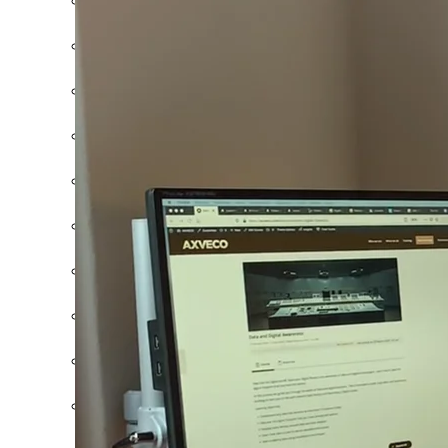
AI Foundation
AI BREVET
AI OpenAI GPT
Generatieve AI & ChatGPT
Ethiek en EU AI Act
Business Intelligence
Blockchain Foundation
Data Driven Foundation
Data Driven Leadership
Data Management