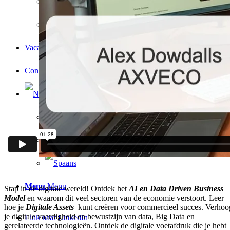
Metaverse
Growth en Digital Marketing
Vacatures
Contact
Menu
Menu
Stap in de digitale wereld! Ontdek het
AI en
Data Driven Business
Model
en waarom dit veel sectoren van de economie verstoort. Leer
hoe je
Digitale Assets
kunt creëren voor commercieel succes. Verhoo
je digitale vaardigheid en bewustzijn van data, Big Data en
Link naar LinkedIn
gerelateerde technologieën. Ontdek de digitale voetafdruk die je hebt