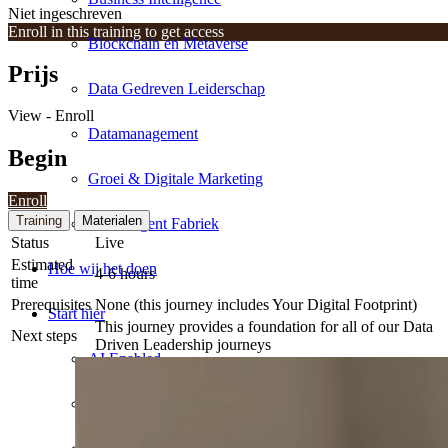
Niet ingeschreven
Enroll in this training to get access
Blockchain en Metaverse
Prijs
Data Gedreven Leiderschap
View - Enroll
Datamanagement
Begin
Groei & Digitale Marketing
Enroll
Training
Materialen
Smart Agent Fabriek
Status
Live
Estimated
Hoe wij het doen
4-6 hours
time
Prerequisites
None (this journey includes Your Digital Footprint)
Start hier
This journey provides a foundation for all of our Data
Next steps
Driven Leadership journeys
AI Enabled
AI Essentials