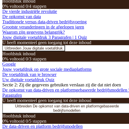
Hoofdstuk inhoud
0% voltooid
0/4 stappen
De vierde industriële revolutie
De opkomst van data
Traditionele versus data-driven bedrijfsvoering
Grootste veranderingen in de afgelopen jaren
Waarom zijn gegevens belangrijk?
Jouw digitale voetafdruk
3 Paragrafen
|
1 Quiz
U heeft momenteel geen toegang tot deze inhoud
Uitbreiden
Jouw digitale voetafdruk
Hoofdstuk inhoud
0% voltooid
0/3 stappen
Google
Jouw voetafdruk op grote sociale mediaplatforms
De voetafdruk van je browser
Uw digitale voetafdruk Quiz
Sectie 2: Zij die gegevens gebruiken verslaan zij die dat niet doen
De opkomst van data-driven en platformgebaseerde bedrijfsmodellen
Paragrafen
U heeft momenteel geen toegang tot deze inhoud
Uitbreiden
De opkomst van data-driven en platformgebaseerde
bedrijfsmodellen
Hoofdstuk inhoud
0% voltooid
0/5 stappen
De data-driven en platform bedrijfsmodellen