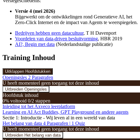
Versiegeschiedenis:
Versie 4 (mei 2026)
Bijgewerkt om de ontwikkelingen rond Generatieve AI, het
Zero-Click Internet en de impact van Agents te weerspiegelen.
Bedrijven hebben geen datacultuur
, T H Davenport
Voordelen van data-driven besluitvorming
, HBR 2019
AI?, Begin met data
(Nederlandstalige publicatie)
Training Inhoud
Uitklappen
Hoofdstukken
Openingsles
2 Paragrafen
U heeft momenteel geen toegang tot deze inhoud
Uitbreiden
Openingsles
Hoofdstuk inhoud
0% voltooid
0/2 stappen
Inleiding tot het Axveco leerplatform
Learning en AI Act Buddies, GPT Playground en andere agents
Sectie 1: Introductie - Wij leven al in een wereld van data
Het belang van data
4 Paragrafen
|
1 Quiz
U heeft momenteel geen toegang tot deze inhoud
Uitbreiden
Het belang van data