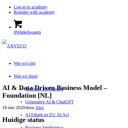
Log in to academy
Register with academy
0
Winkelwagen
Wie wij zijn
Wat we doen
AI & Data Driven Business Model –
Artificial Intelligence
Foundation [NL]
Generative AI & ChatGPT
18 mei 2020
/
door
Alex
AI Ethiek en EU AI Act
Huidige status
Business Intelligence