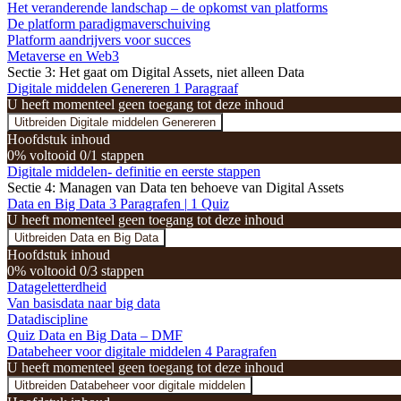
Het veranderende landschap – de opkomst van platforms
De platform paradigmaverschuiving
Platform aandrijvers voor succes
Metaverse en Web3
Sectie 3: Het gaat om Digital Assets, niet alleen Data
Digitale middelen Genereren
1 Paragraaf
U heeft momenteel geen toegang tot deze inhoud
Uitbreiden
Digitale middelen Genereren
Hoofdstuk inhoud
0% voltooid
0/1 stappen
Digitale middelen- definitie en eerste stappen
Sectie 4: Managen van Data ten behoeve van Digital Assets
Data en Big Data
3 Paragrafen
|
1 Quiz
U heeft momenteel geen toegang tot deze inhoud
Uitbreiden
Data en Big Data
Hoofdstuk inhoud
0% voltooid
0/3 stappen
Datageletterdheid
Van basisdata naar big data
Datadiscipline
Quiz Data en Big Data – DMF
Databeheer voor digitale middelen
4 Paragrafen
U heeft momenteel geen toegang tot deze inhoud
Uitbreiden
Databeheer voor digitale middelen