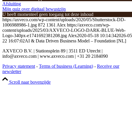
Afsluiting
Mijn quiz over digitaal bewustzijn
U heeft momenteel geen toegang tot deze inhoud
https://axveco.com/wp-content/uploads/2020/05/Shutterstock-DD-
1006988986-1.jpg
872
1361
Alex
https://axveco.com/wp-
content/uploads/2025/03/AXVECO-LOGO-DARK-BLUE-Web-
Logo-340px-e1741692381208.jpg
Alex
2020-05-18 10:14:34
2026-05
22 16:07:02
AI & Data Driven Business Model – Foundation [NL]
AXVECO B.V. | Stationsplein 89 | 3511 ED Utrecht |
info@axveco.com | www.axveco.com | +31 20 2184090
Privacy statement
-
Terms of business (Learning)
-
Receive our
newsletter
Scroll naar bovenzijde