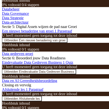
Hoofdstuk inhoud
0% voltooid
0/4 stappen
Databeheer
Data Governance
Data Strategie
Data-architectuur
Sectie 5: Digital Assets wijzen de pad naar Groei
Een nieuwe benadering van groei
1 Paragraaf
U heeft momenteel geen toegang tot deze inhoud
Uitbreiden
Een nieuwe benadering van groei
Hoofdstuk inhoud
0% voltooid
0/1 stappen
Data gedreven groei
Sectie 6: Beoordeel jouw Data Readiness
Eindevaluatie Data Gedreven Business
1 Quiz
U heeft momenteel geen toegang tot deze inhoud
Uitbreiden
Eindevaluatie Data Gedreven Business
Hoofdstuk inhoud
Data en AI Gereedheidsbeoordeling
Closing en vervolg
Afsluitende les
1 Paragraaf
U heeft momenteel geen toegang tot deze inhoud
Uitbreiden
Afsluitende les
Hoofdstuk inhoud
0% voltooid
0/1 stappen